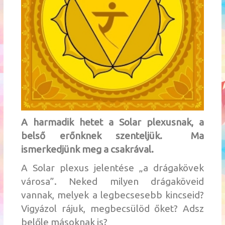
A harmadik hetet a Solar plexusnak, a
belső erőnknek szenteljük. Ma
ismerkedjünk meg a csakrával.
A Solar plexus jelentése „a drágakövek
városa”. Neked milyen drágaköveid
vannak, melyek a legbecsesebb kincseid?
Vigyázol rájuk, megbecsülöd őket? Adsz
belőle másoknak is?