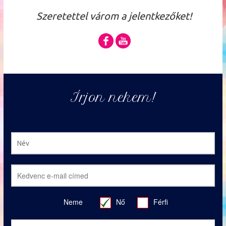
Szeretettel várom a jelentkezőket!
Írjon nekem!
Neme
Nő
Férfi