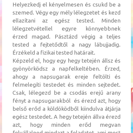
Helyezkedj el kényelmesen és csukd be a
szemed. Végy egy mély lélegzetet és kezd
ellazítani az egész tested. Minden
lélegzetvétellel egyre könnyebbnek
érzed magad. Pásztázd végig a teljes
tested a fejtetődtől a nagy lábujjadig.
Érzékeld a fizikai tested határait.
Képzeld el, hogy egy hegy tetején állsz és
gyönyörködsz a napfelkeltében. Érzed,
ahogy a napsugarak ereje feltölti és
felmelegíti testedet és minden sejtedet.
Csak, lélegezd be a csodás erejű arany
fényt a napsugarakból és érezd azt, hogy
belső erőd a köldöködből kiindulva átjárja
egész testedet. A hegy tetején állva érezd
azt, hogy minden erőd megvan
felvállalnod mindazt a feladatot, ami most